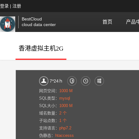
|
登录
注册
BestCloud
首页
产品
cloud data center
香港虚拟主机2G
7*24ｈ
网页空间：
1000 M
SQL类型：
mysql
SQL大小：
1000 M
域名数量：
2 个
子站点数：
1 个
支持语言：
php7.2
伪静态：
htaccesss